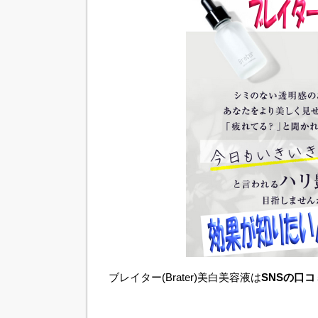
ブレイター(Brater)美白美容液は
SNSの口