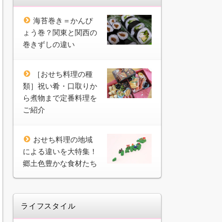
海苔巻き＝かんぴ
ょう巻？関東と関西の
巻きずしの違い
［おせち料理の種
類］祝い肴・口取りか
ら煮物まで定番料理を
ご紹介
おせち料理の地域
による違いを大特集！
郷土色豊かな食材たち
ライフスタイル