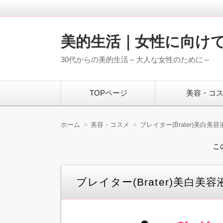
美的生活｜女性に向け
30代からの美的生活～大人な女性のために～
コ
TOPページ
美容・コ
ン
テ
ン
ツ
ホーム
美容・コスメ
ブレイター(Brater)美
へ
移
こ
動
ブレイター(Brater)美白