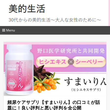
Menu
コ
ン
テ
ン
ツ
へ
移
動
頻尿ケアサプリ【すまいりん】の口コミが話
題に！良い評判と悪い評判を全公開