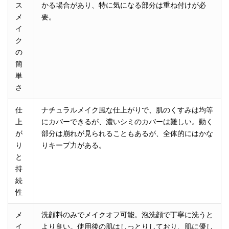
ス
かる場合があり、特に気になる部分は重ね付けが必
メ
要。
イ
ク
の
簡
単
さ
仕
ナチュラルメイク風な仕上がりで、肌のくすみは均等
上
にカバーできるが、濃いシミのカバーは難しい。動く
が
部分は崩れが見られることもあるが、全体的にはかな
り
りキープ力がある。
と
持
続
性
メ
洗顔料のみでメイクオフ可能。泡洗顔で丁寧に洗うと
イ
より良い。使用後の肌はしっとりしており、肌に優し