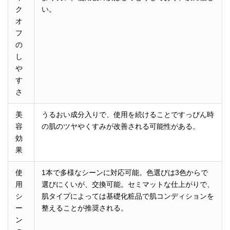
ク
い。
オ
フ
の
し
や
す
さ
美
うるおい成分入りで、使用を続けることですっぴん時
容
の肌のツヤやくすみが改善される可能性がある。
効
果
使
1本で多様なシーンに対応可能。色選びは3色からで
用
選びにくいが、交換可能。セミマットな仕上がりで、
シ
肌タイプによっては基礎化粧品で肌コンディションを
ー
整えることが推奨される。
ン