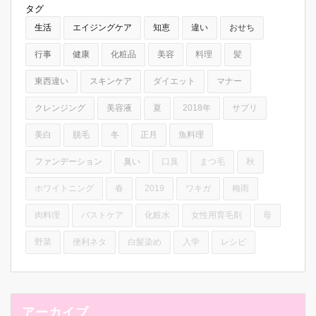
タグ
生活
エイジングケア
知恵
違い
おせち
行事
健康
化粧品
美容
料理
髪
東西違い
スキンケア
ダイエット
マナー
クレンジング
美容液
夏
2018年
サプリ
美白
脱毛
冬
正月
魚料理
ファンデーション
臭い
口臭
まつ毛
秋
ホワイトニング
春
2019
ワキガ
梅雨
肉料理
バストケア
化粧水
女性用育毛剤
母
野菜
便利ネタ
白髪染め
入学
レシピ
アーカイブ