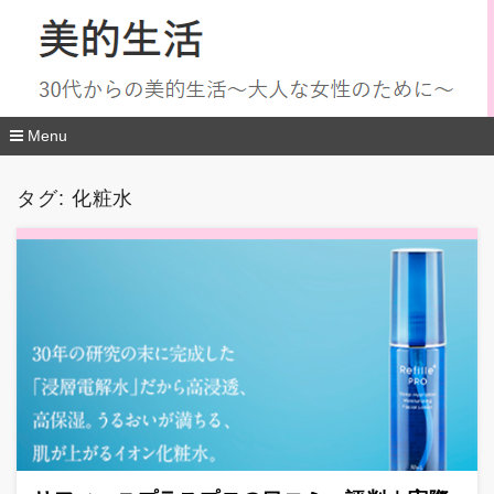
Menu
コ
ン
タグ:
化粧水
テ
ン
ツ
へ
移
動