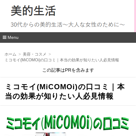
Menu
コ
ン
ホーム
美容・コスメ
テ
ミコモイ(MiCOMOi)の口コミ｜本当の効果が知りたい人必見情報
ン
ツ
この記事はPRを含みます
へ
移
動
ミコモイ(MiCOMOi)の口コミ｜本
当の効果が知りたい人必見情報