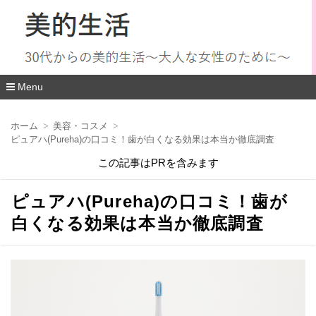
Menu
コ
ン
ホーム
美容・コスメ
テ
ピュアハ(Pureha)の口コミ！歯が白くなる効果は本当か徹底調査
ン
ツ
この記事はPRを含みます
へ
移
動
ピュアハ(Pureha)の口コミ！歯が
白くなる効果は本当か徹底調査