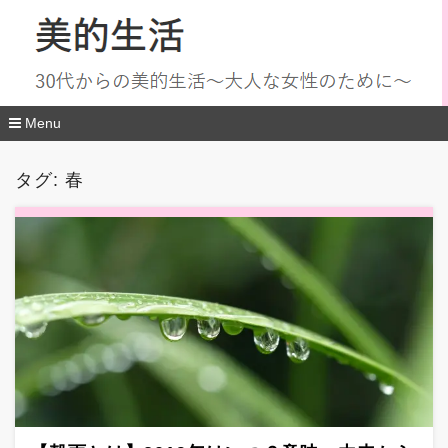
Menu
コ
ン
タグ:
春
テ
ン
ツ
へ
移
動