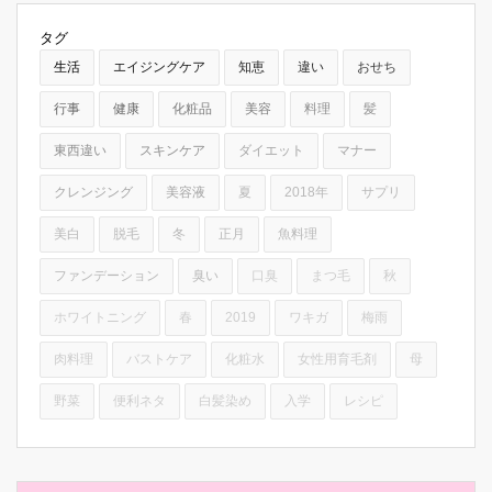
タグ
生活
エイジングケア
知恵
違い
おせち
行事
健康
化粧品
美容
料理
髪
東西違い
スキンケア
ダイエット
マナー
クレンジング
美容液
夏
2018年
サプリ
美白
脱毛
冬
正月
魚料理
ファンデーション
臭い
口臭
まつ毛
秋
ホワイトニング
春
2019
ワキガ
梅雨
肉料理
バストケア
化粧水
女性用育毛剤
母
野菜
便利ネタ
白髪染め
入学
レシピ