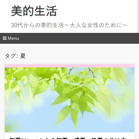
Menu
コ
ン
タグ:
夏
テ
ン
ツ
へ
移
動