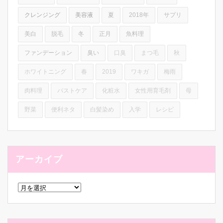
クレンジング
美容液
夏
2018年
サプリ
美白
脱毛
冬
正月
魚料理
ファンデーション
臭い
口臭
まつ毛
秋
ホワイトニング
春
2019
ワキガ
梅雨
肉料理
バストケア
化粧水
女性用育毛剤
母
野菜
便利ネタ
白髪染め
入学
レシピ
アーカイブ
ア
ー
カ
イ