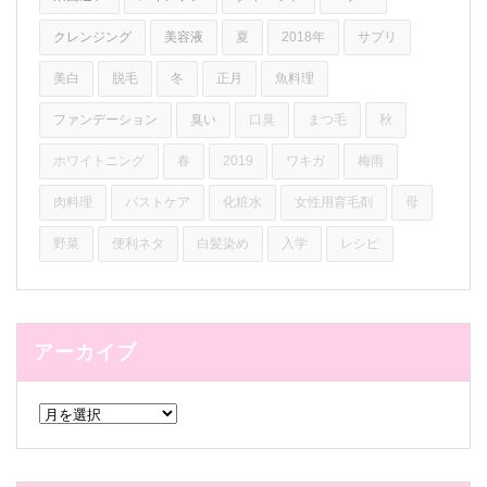
クレンジング
美容液
夏
2018年
サプリ
美白
脱毛
冬
正月
魚料理
ファンデーション
臭い
口臭
まつ毛
秋
ホワイトニング
春
2019
ワキガ
梅雨
肉料理
バストケア
化粧水
女性用育毛剤
母
野菜
便利ネタ
白髪染め
入学
レシピ
アーカイブ
ア
ー
カ
イ