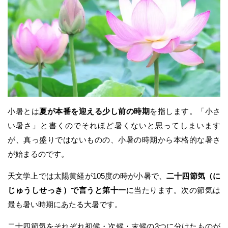
小暑とは
夏が本番を迎える少し前の時期
を指します。「小さ
い暑さ」と書くのでそれほど暑くないと思ってしまいます
が、真っ盛りではないものの、小暑の時期から本格的な暑さ
が始まるのです。
天文学上では太陽黄経が105度の時が小暑で、
二十四節気（に
じゅうしせっき）で言うと第十一
に当たります。次の節気は
最も暑い時期にあたる大暑です。
二十四節気をそれぞれ初候・次候・末候の3つに分けたものが