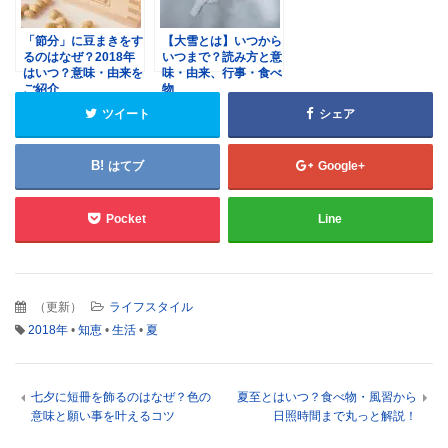
「節分」に豆まきをす
【大雪とは】いつから
るのはなぜ？2018年
いつまで？読み方と意
はいつ？意味・由来を
味・由来、行事・食べ
ご紹介
物
ツイート
シェア
はてブ
Google+
Pocket
Line
（
更新
）
ライフスタイル
2018年
•
知恵
•
生活
•
夏
七夕に短冊を飾るのはなぜ？色の
夏至とはいつ？食べ物・風習から
意味と願い事を叶えるコツ
日照時間まで丸っと解説！