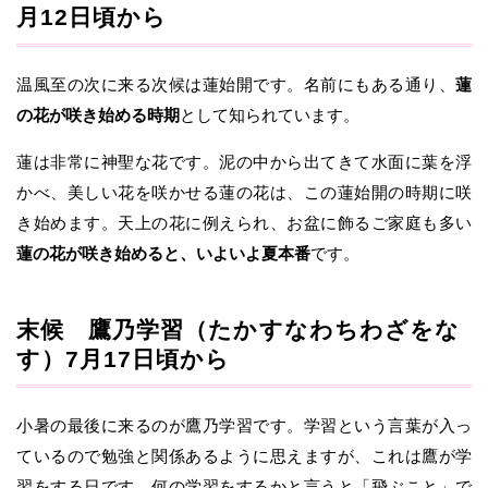
月12日頃から
温風至の次に来る次候は蓮始開です。名前にもある通り、
蓮
の花が咲き始める時期
として知られています。
蓮は非常に神聖な花です。泥の中から出てきて水面に葉を浮
かべ、美しい花を咲かせる蓮の花は、この蓮始開の時期に咲
き始めます。天上の花に例えられ、お盆に飾るご家庭も多い
蓮の花が咲き始めると、いよいよ夏本番
です。
末候 鷹乃学習（たかすなわちわざをな
す）7月17日頃から
小暑の最後に来るのが鷹乃学習です。学習という言葉が入っ
ているので勉強と関係あるように思えますが、これは鷹が学
習をする日です。何の学習をするかと言うと「飛ぶこと」で