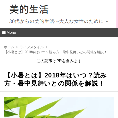
Menu
コ
ン
ホーム
ライフスタイル
テ
【小暑とは】2018年はいつ？読み方・暑中見舞いとの関係を解説！
ン
ツ
この記事はPRを含みます
へ
移
動
【小暑とは】2018年はいつ？読み
方・暑中見舞いとの関係を解説！