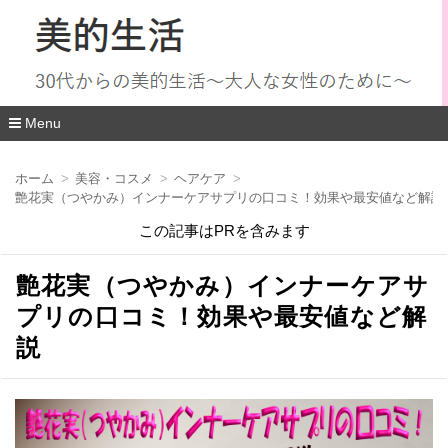
Menu
コ
ン
ホーム
美容・コスメ
ヘアケア
テ
艶花実（つやかみ）インナーケアサプリの口コミ！効果や最安値など解説
ン
ツ
この記事はPRを含みます
へ
移
動
艶花実（つやかみ）インナーケアサ
プリの口コミ！効果や最安値など解
説