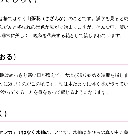
は椿ではなく
山茶花（さざんか）
のことです。漢字を見ると納
んだんと冬枯れの景色が広がり始まりますが、そんな中、濃い
は非常に美しく、晩秋を代表する花として親しまれています。
こおる）
朝晩はめっきり寒い日が増えて、大地が凍り始める時期を指しま
とに気づくのがこの頃です。朝は水たまりに薄く氷が張ってい
がやってくることを身をもって感じるようになります。
く）
センカ」ではなく水仙のこと
です。水仙は花びらの真ん中に黄