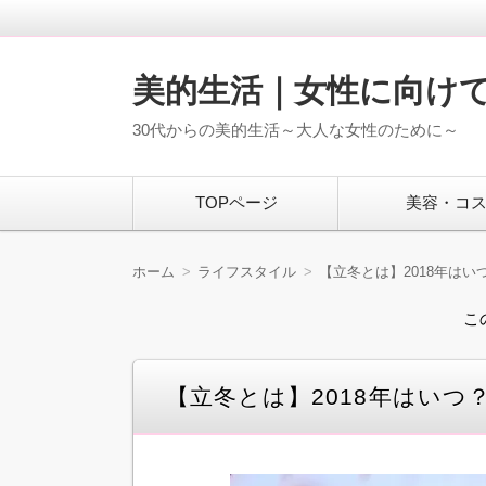
美的生活｜女性に向け
30代からの美的生活～大人な女性のために～
コ
TOPページ
美容・コ
ン
テ
ン
ツ
ホーム
ライフスタイル
【立冬とは】2018年は
へ
移
こ
動
【立冬とは】2018年はい