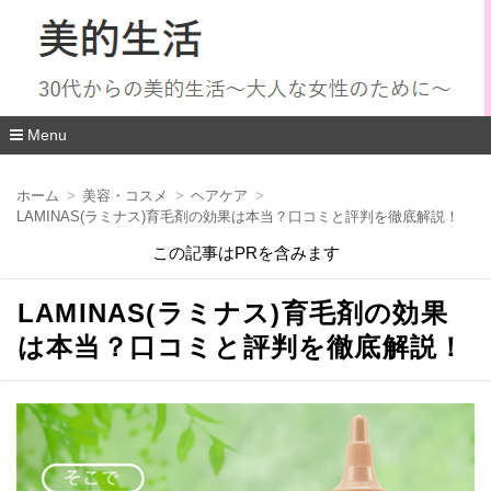
Menu
コ
ン
ホーム
美容・コスメ
ヘアケア
テ
LAMINAS(ラミナス)育毛剤の効果は本当？口コミと評判を徹底解説！
ン
ツ
この記事はPRを含みます
へ
移
動
LAMINAS(ラミナス)育毛剤の効果
は本当？口コミと評判を徹底解説！