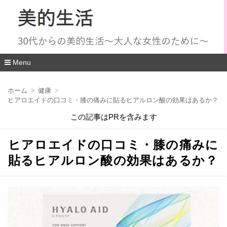
Menu
コ
ン
ホーム
健康
テ
ヒアロエイドの口コミ・膝の痛みに貼るヒアルロン酸の効果はあるか？
ン
ツ
この記事はPRを含みます
へ
移
動
ヒアロエイドの口コミ・膝の痛みに
貼るヒアルロン酸の効果はあるか？