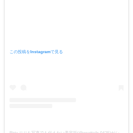
この投稿をInstagramで見る
Ririy りりち写真でも伝えたい美容垢(@wcattails.0425)がシェアした投稿