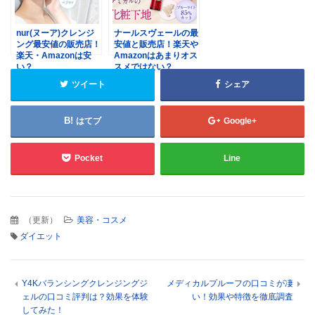
nur(ヌーア)クレンジ
ナールスヴェールの最
ング最安値の販売店！
安値と販売店！楽天や
楽天・Amazonは安
Amazonはあまりオス
い？
スメではない？
ツイート
シェア
はてブ
Google+
Pocket
Line
（
更新
）
美容・コスメ
ダイエット
Y4Kバランシングクレンジングジ
メディカルプルーフの口コミが凄
ェルの口コミ評判は？効果を体験
い！効果や特徴を徹底調査
してみた！