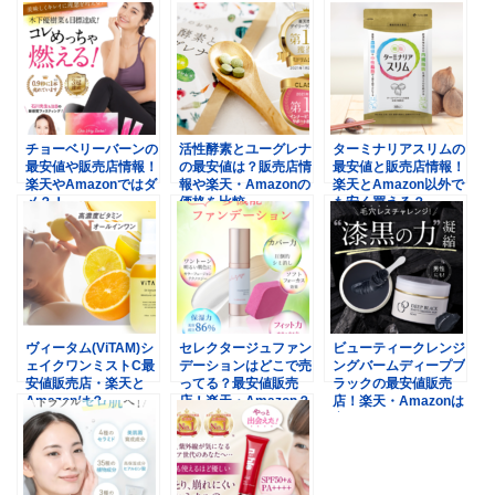
チョーベリーバーンの
活性酵素とユーグレナ
ターミナリアスリムの
最安値や販売店情報！
の最安値は？販売店情
最安値と販売店情報！
楽天やAmazonではダ
報や楽天・Amazonの
楽天とAmazon以外で
メ？！
価格を比較
も安く買える？
ヴィータム(ViTAM)シ
セレクタージュファン
ビューティークレンジ
ェイクワンミストC最
デーションはどこで売
ングバームディープブ
安値販売店・楽天と
ってる？最安値販売
ラックの最安値販売
Amazonは？
店！楽天・Amazon？
店！楽天・Amazonは
安い？