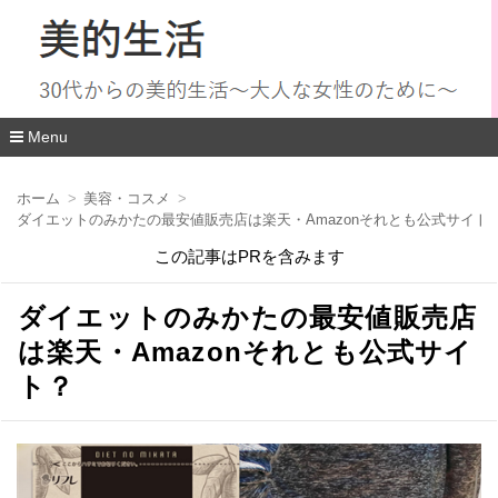
Menu
コ
ン
ホーム
美容・コスメ
テ
ダイエットのみかたの最安値販売店は楽天・Amazonそれとも公式サイト
ン
ツ
この記事はPRを含みます
へ
移
動
ダイエットのみかたの最安値販売店
は楽天・Amazonそれとも公式サイ
ト？