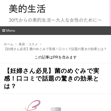
Menu
コ
ン
ホーム
美容・コスメ
テ
【妊婦さん必見】菌のめぐみで実感！口コミで話題の驚きの効果とは？
ン
ツ
この記事はPRを含みます
へ
移
動
【妊婦さん必見】菌のめぐみで実
感！口コミで話題の驚きの効果と
は？