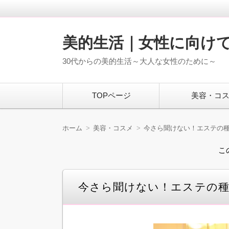
美的生活｜女性に向け
30代からの美的生活～大人な女性のために～
コ
TOPページ
美容・コ
ン
テ
ン
ツ
ホーム
美容・コスメ
今さら聞けない！エステの
へ
移
こ
動
今さら聞けない！エステの