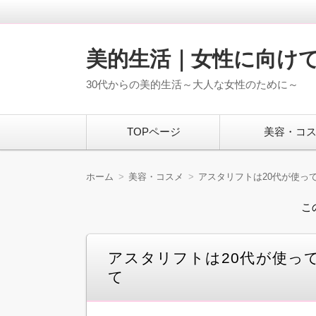
美的生活｜女性に向け
30代からの美的生活～大人な女性のために～
コ
TOPページ
美容・コ
ン
テ
ン
ツ
ホーム
美容・コスメ
アスタリフトは20代が使っ
へ
移
こ
動
アスタリフトは20代が使っ
て