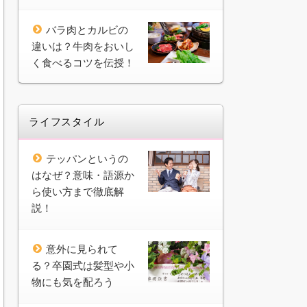
バラ肉とカルビの
違いは？牛肉をおいし
く食べるコツを伝授！
ライフスタイル
テッパンというの
はなぜ？意味・語源か
ら使い方まで徹底解
説！
意外に見られて
る？卒園式は髪型や小
物にも気を配ろう