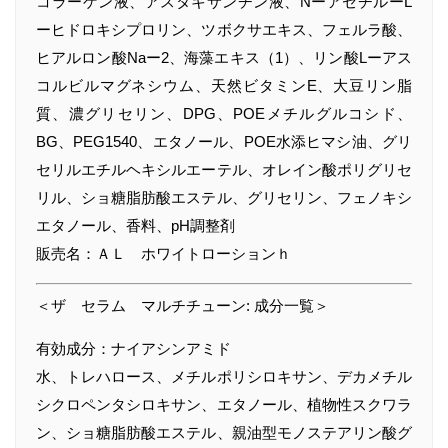
コラーゲン液、アスタキサンチン液、NーアセチルーL
ーヒドロキシプロリン、ツボクサエキス、フェルラ酸、
ヒアルロン酸Naー2、海藻エキス（1）、リン酸Lーアス
コルビルマグネシウム、天然ビタミンE、大豆リン脂
質、濃グリセリン、DPG、POEメチルグルコシド、
BG、PEG1540、エタノール、POE水添ヒマシ油、グリ
セリルエチルヘキシルエーテル、オレイン酸ポリグリセ
リル、ショ糖脂肪酸エステル、グリセリン、フェノキシ
エタノール、香料、pH調整剤
販売名：ＡＬ ホワイトローションｈ
＜ザ セラム マルチチューン: 成分一覧＞
有効成分：ナイアシンアミド
水、トレハロース、メチルポリシロキサン、デカメチル
シクロペンタシロキサン、エタノール、植物性スクワラ
ン、ショ糖脂肪酸エステル、親油型モノステアリン酸グ