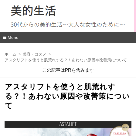
Menu
コ
ン
ホーム
美容・コスメ
テ
アスタリフトを使うと肌荒れする？！あわない原因や改善策について
ン
ツ
この記事はPRを含みます
へ
移
動
アスタリフトを使うと肌荒れす
る？！あわない原因や改善策につい
て