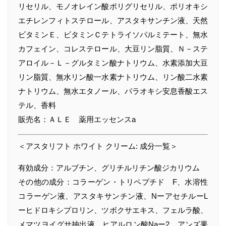
リセリル、モノオレイン酸ポリグリセリル、ポリオキシ
エチレンフィトステロール、アスタキサンチン液、天然
ビタミンＥ、ビタミンＣテトライソパルミテート、無水
カフェイン、コレステロール、大豆リン脂質、Ｎ－ステ
アロイル－Ｌ－グルタミン酸ナトリウム、水素添加大豆
リン脂質、無水リン酸一水素ナトリウム、リン酸二水素
ナトリウム、無水エタノール、パラオキシ安息香酸エス
テル、香料
販売名：ＡＬＥ 薬用エッセンスa
＜アスタリフト ホワイト クリーム: 成分一覧＞
有効成分：アルブチン、グリチルリチン酸ジカリウム
その他の成分：コラーゲン・トリペプチド F、水溶性
コラーゲン液、アスタキサンチン液、NーアセチルーL
ーヒドロキシプロリン、ツボクサエキス、フェルラ酸、
メマツヨイグサ抽出液、ヒアルロン酸Naー2、アンズ果