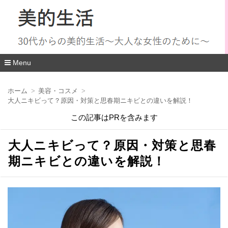
Menu
コ
ン
ホーム
美容・コスメ
テ
大人ニキビって？原因・対策と思春期ニキビとの違いを解説！
ン
ツ
この記事はPRを含みます
へ
移
動
大人ニキビって？原因・対策と思春
期ニキビとの違いを解説！