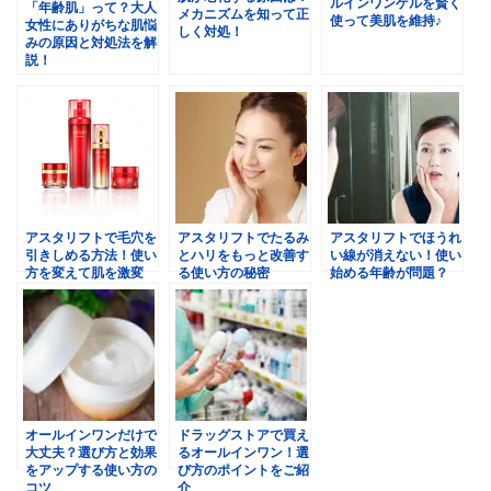
ルインワンゲルを賢く
「年齢肌」って？大人
メカニズムを知って正
使って美肌を維持♪
女性にありがちな肌悩
しく対処！
みの原因と対処法を解
説！
アスタリフトで毛穴を
アスタリフトでたるみ
アスタリフトでほうれ
引きしめる方法！使い
とハリをもっと改善す
い線が消えない！使い
方を変えて肌を激変
る使い方の秘密
始める年齢が問題？
オールインワンだけで
ドラッグストアで買え
大丈夫？選び方と効果
るオールインワン！選
をアップする使い方の
び方のポイントをご紹
コツ
介