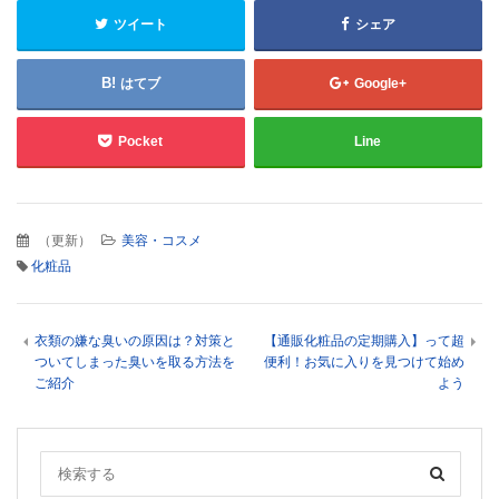
ツイート
シェア
はてブ
Google+
Pocket
Line
（
更新
）
美容・コスメ
化粧品
衣類の嫌な臭いの原因は？対策と
【通販化粧品の定期購入】って超
ついてしまった臭いを取る方法を
便利！お気に入りを見つけて始め
ご紹介
よう