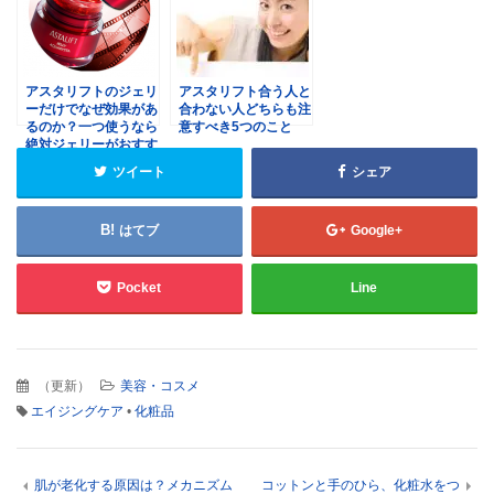
アスタリフトのジェリ
アスタリフト合う人と
ーだけでなぜ効果があ
合わない人どちらも注
るのか？一つ使うなら
意すべき5つのこと
絶対ジェリーがおすす
めって本当？
ツイート
シェア
はてブ
Google+
Pocket
Line
（
更新
）
美容・コスメ
エイジングケア
•
化粧品
肌が老化する原因は？メカニズム
コットンと手のひら、化粧水をつ