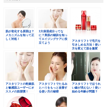
肌が老化する原因は？
3大保湿成分ってな
メカニズムを知って正
に？美肌の秘訣を知っ
しく対処！
てエイジングケアに役
アスタリフトで毛穴を
立てよう
引きしめる方法！使い
方を変えて肌を激変
アスタリフトの乾燥肌
アスタリフトでたるみ
アスタリフトでほうれ
と敏感肌ユーザーにオ
とハリをもっと改善す
い線が消えない！使い
ススメの肌習慣！
る使い方の秘密
始める年齢が問題？