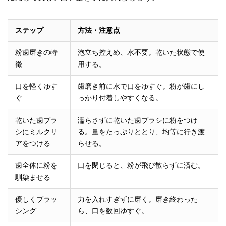
ステップ
方法・注意点
粉歯磨きの特
泡立ち控えめ、水不要。乾いた状態で使
徴
用する。
口を軽くゆす
歯磨き前に水で口をゆすぐ。粉が歯にし
ぐ
っかり付着しやすくなる。
乾いた歯ブラ
濡らさずに乾いた歯ブラシに粉をつけ
シにミルクリ
る。量をたっぷりととり、均等に行き渡
アをつける
らせる。
歯全体に粉を
口を閉じると、粉が飛び散らずに済む。
馴染ませる
優しくブラッ
力を入れすぎずに磨く。磨き終わった
シング
ら、口を数回ゆすぐ。