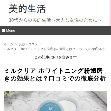
Menu
コ
ン
ホーム
美容・コスメ
テ
ミルクリア ホワイトニング粉歯磨きの効果とは？口コミでの徹底分析
ン
ツ
この記事はPRを含みます
へ
移
動
ミルクリア ホワイトニング粉歯磨
きの効果とは？口コミでの徹底分析