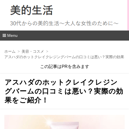
Menu
コ
ン
ホーム
美容・コスメ
テ
アスハダのホットクレイクレジングバームの口コミは悪い？実際の効果を
ン
ツ
この記事はPRを含みます
へ
移
動
アスハダのホットクレイクレジン
グバームの口コミは悪い？実際の効
果をご紹介！