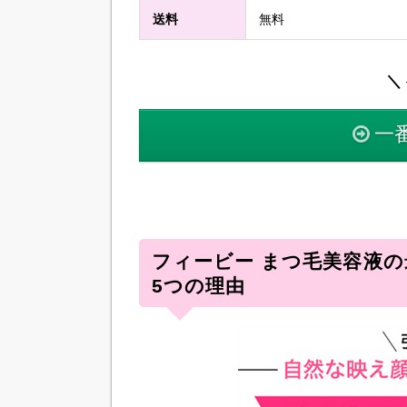
送料
無料
＼ 
一
フィービー まつ毛美容液
5つの理由