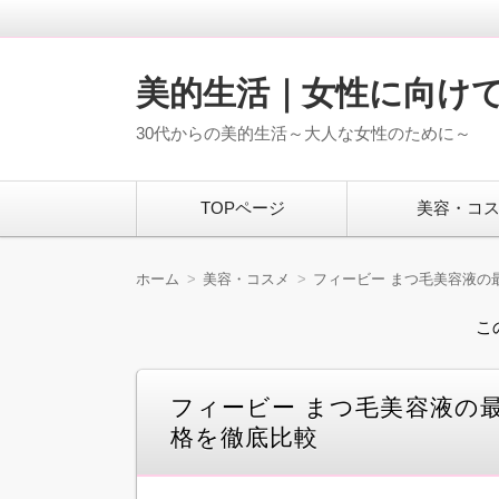
美的生活｜女性に向け
30代からの美的生活～大人な女性のために～
コ
TOPページ
美容・コ
ン
テ
ン
ツ
ホーム
美容・コスメ
フィービー まつ毛美容液の
へ
移
こ
動
フィービー まつ毛美容液の
格を徹底比較