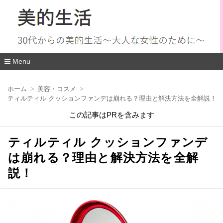
Menu
コ
ン
ホーム
美容・コスメ
テ
ティルティル クッションファンデは崩れる？理由と解決方法を全解説！
ン
ツ
この記事はPRを含みます
へ
移
動
ティルティル クッションファンデ
は崩れる？理由と解決方法を全解
説！