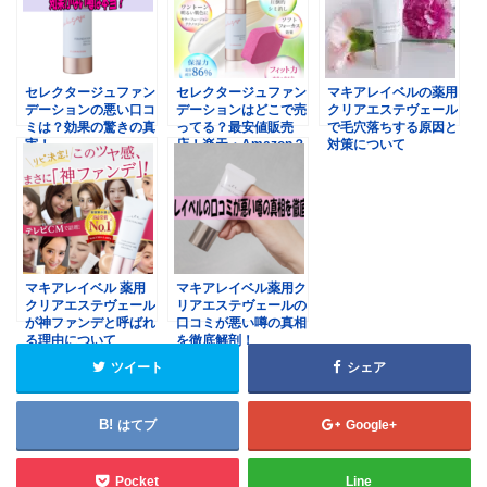
セレクタージュファン
セレクタージュファン
マキアレイベルの薬用
デーションの悪い口コ
デーションはどこで売
クリアエステヴェール
ミは？効果の驚きの真
ってる？最安値販売
で毛穴落ちする原因と
実！
店！楽天・Amazon？
対策について
マキアレイベル 薬用
マキアレイベル薬用ク
クリアエステヴェール
リアエステヴェールの
が神ファンデと呼ばれ
口コミが悪い噂の真相
る理由について
を徹底解剖！
ツイート
シェア
はてブ
Google+
Pocket
Line