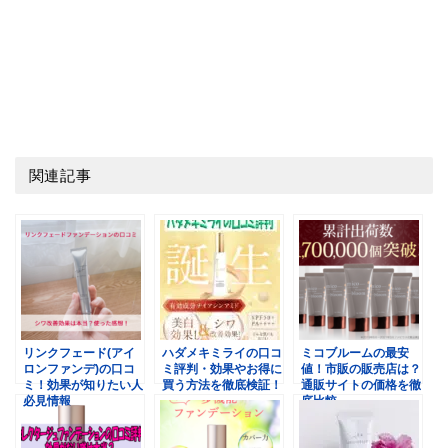
関連記事
リンクフェード(アイ
ハダメキミライの口コ
ミコブルームの最安
ロンファンデ)の口コ
ミ評判・効果やお得に
値！市販の販売店は？
ミ！効果が知りたい人
買う方法を徹底検証！
通販サイトの価格を徹
必見情報
底比較