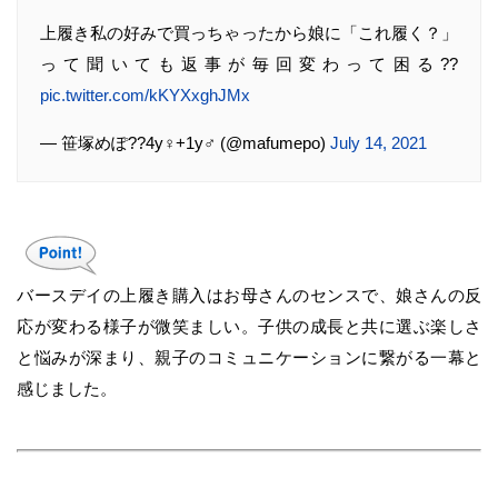
上履き私の好みで買っちゃったから娘に「これ履く？」
って聞いても返事が毎回変わって困る??
pic.twitter.com/kKYXxghJMx
— 笹塚めぽ??4y♀+1y♂ (@mafumepo)
July 14, 2021
バースデイの上履き購入はお母さんのセンスで、娘さんの反
応が変わる様子が微笑ましい。子供の成長と共に選ぶ楽しさ
と悩みが深まり、親子のコミュニケーションに繋がる一幕と
感じました。