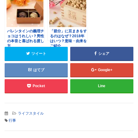
バレンタインの義理チ
「節分」に豆まきをす
ョコはうれしい？男性
るのはなぜ？2018年
の本音と喜ばれる渡し
はいつ？意味・由来を
方
ご紹介
ツイート
シェア
はてブ
Google+
Pocket
Line
ライフスタイル
行事