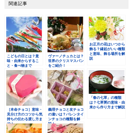
関連記事
お正月の花はいつから
飾る？縁起がいい種類
と意味、飾る場所を解
こどもの日とは？意
ヴァーノチュカとは？
説
味・由来からするこ
世界のクリスマスパン
と・食べ物まで
をご紹介！
「春の七草」の種類
は？七草粥の意味・由
来から作り方まで解説
［本命チョコ］意味・
義理チョコと友チョコ
見分け方のコツから気
の違いは？バレンタイ
持ちの伝わる渡し方ま
ンチョコの種類を解
で！
説！