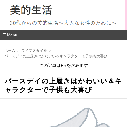
Menu
コ
ン
ホーム
ライフスタイル
テ
バースデイの上履きはかわいい＆キャラクターで子供も大喜び
ン
ツ
この記事はPRを含みます
へ
移
動
バースデイの上履きはかわいい＆キ
ャラクターで子供も大喜び