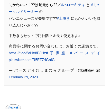
＼かわいい！??は足元から??／
#ハローキティ
と
#ミュ
ークルドリーミー
の
バレエシューズが登場です??
#上履き
にもかわいいを取
り込んじゃおう??
中敷きもセットで汚れ防止＆長く使えるよ♪
商品等に関するお問い合わせは、お近くの店舗まで。
https://t.co/5aHtr8P8Hz
#子供服
#バースデイ
pic.twitter.com/R5ETZ4GaIG
— バースデイ@しまむらグループ (@birthday_gr)
February 29, 2020