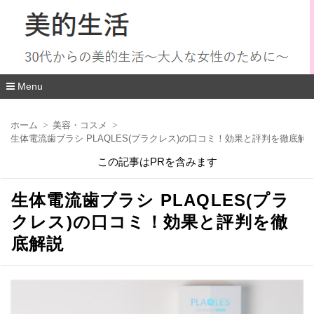
Menu
コ
ン
ホーム
美容・コスメ
テ
生体電流歯ブラシ PLAQLES(プラクレス)の口コミ！効果と評判を徹底解
ン
ツ
この記事はPRを含みます
へ
移
動
生体電流歯ブラシ PLAQLES(プラ
クレス)の口コミ！効果と評判を徹
底解説