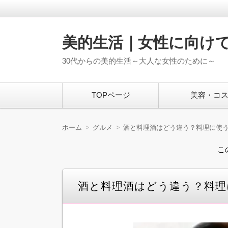
美的生活｜女性に向け
30代からの美的生活～大人な女性のために～
コ
TOPページ
美容・コ
ン
テ
ン
ツ
ホーム
グルメ
酒と料理酒はどう違う？料理に使
へ
移
こ
動
酒と料理酒はどう違う？料理