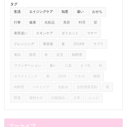
タグ
生活
エイジングケア
知恵
違い
おせち
行事
健康
化粧品
美容
料理
髪
東西違い
スキンケア
ダイエット
マナー
クレンジング
美容液
夏
2018年
サプリ
美白
脱毛
冬
正月
魚料理
ファンデーション
臭い
口臭
まつ毛
秋
ホワイトニング
春
2019
ワキガ
梅雨
肉料理
バストケア
化粧水
女性用育毛剤
母
野菜
便利ネタ
白髪染め
入学
レシピ
アーカイブ