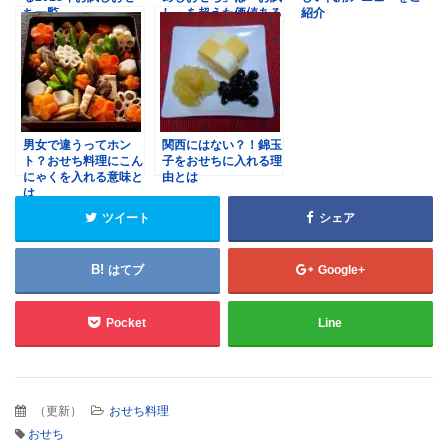
ち一覧
し」を超えた価値ある
紹介
一品
男女で違うってホン
関西にはない？！錦玉
ト？おせち料理にこん
子をおせちに入れる理
にゃくを入れる意味と
由とは
は
ツイート
シェア
はてブ
Google+
Pocket
Line
（
更新
）
おせち料理
おせち