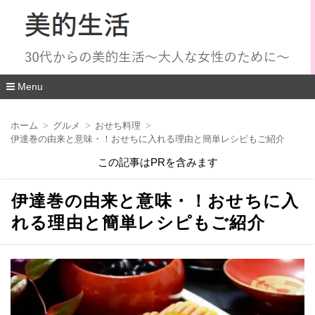
Menu
コ
ン
ホーム
グルメ
おせち料理
テ
伊達巻の由来と意味・！おせちに入れる理由と簡単レシピもご紹介
ン
ツ
この記事はPRを含みます
へ
移
動
伊達巻の由来と意味・！おせちに入
れる理由と簡単レシピもご紹介