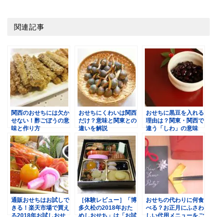
関連記事
関西のおせちには欠か
おせちにくわいは関西
おせちに黒豆を入れる
せない！酢ごぼうの意
だけ？意味と関東との
理由は？関東・関西で
味と作り方
違いを解説
違う「しわ」の意味
通販おせちはお試しで
［体験レビュー］「博
おせちの代わりに何食
きる！楽天市場で買え
多久松の2018年おた
べる？お正月にふさわ
る2018年お試しおせ
めしおせち」は「お試
しい代用メニューをご