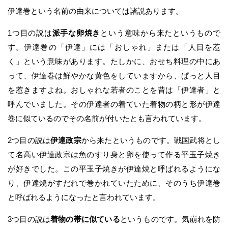
伊達巻という名前の由来については諸説あります。
1つ目の説は
派手な卵焼き
という意味から来たというもので
す。伊達巻の「伊達」には「おしゃれ」または「人目を惹
く」という意味があります。たしかに、おせち料理の中にあ
って、伊達巻は鮮やかな黄色をしていますから、ぱっと人目
を惹きますよね。おしゃれな若者のことを昔は「伊達者」と
呼んでいました。その伊達者の着ていた着物の柄と形が伊達
巻に似ているのでその名前が付いたとも言われています。
2つ目の説は
伊達政宗
から来たというものです。戦国武将とし
て名高い伊達政宗は魚のすり身と卵を使って作る平玉子焼き
が好きでした。この平玉子焼きが伊達焼と呼ばれるようにな
り、伊達焼がすだれで巻かれていたために、そのうち伊達巻
と呼ばれるようになったと言われています。
3つ目の説は
着物の帯に似ている
というものです。気崩れを防