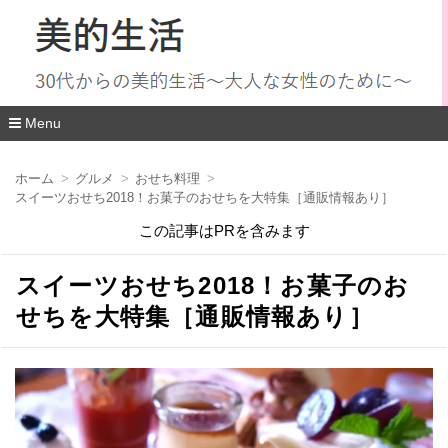
Menu
コ
ン
ホーム
グルメ
おせち料理
テ
スイーツおせち2018！お菓子のおせちを大特集［通販情報あり］
ン
ツ
この記事はPRを含みます
へ
移
動
スイーツおせち2018！お菓子のお
せちを大特集［通販情報あり］