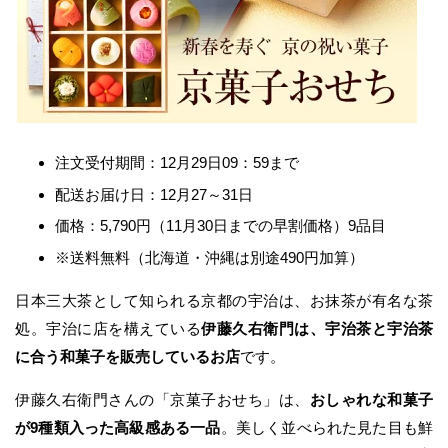
注文受付期間：12月29日09：59まで
配送お届け日：12月27～31日
価格：5,790円（11月30日までの早割価格）9品目
※送料無料（北海道・沖縄は別途490円加算）
日本三大茶として知られる京都の宇治は、お抹茶が有名な茶
処。宇治に店を構えている
伊藤久右衛門は、宇治茶と宇治茶
に合う和菓子を販売しているお店
です。
伊藤久右衛門さんの「京菓子おせち」は、
おしゃれな和菓子
が9種類入った高級感ある一品
。美しく並べられた見た目も鮮