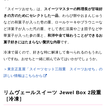
「スイーツおせち」は、
スイーツマスターの料理長が甘味好
きの方のためにセレクトした一品
。わらび餅やおまんじゅう
などの和菓子が入った壱の重、ロールケーキやブラウニーな
ど洋菓子が入った弐の重、そして杏仁豆腐やごま団子など中
華菓子が入った参の重と、
和洋中全て味わうことができるお
菓子好きにはたまらない贅沢な内容
です。
冷凍で届くので、好きな時に解凍して食べられるのもうれし
いですね。おせちと一緒に頼んでみてはいかがでしょうか。
＞東京正直屋「スイーツセット三段重 スイーツおせち」の
詳しい情報はこちらから
リムヴェールスイーツ Jewel Box 2段重
［冷凍］