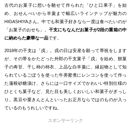
古代のお菓子に想いを馳せて作られた「ひと口果子」を始
め、おせんべいから羊羹まで幅広いラインナップが魅力の
HIGASHIYAさん。中でも和菓子好きなら一度は食べたいのが
「お菓子のおせち」。
干支にちなんだお菓子が2段の重箱の中
に納めらた豪華な一品
です。
2018年の干支は「戌」。戌の日は安産を願って帯祝をします
が、その帯をかたどった外郎の干支菓子「戌」を始め、餅菓
子の寿甘、干し柿の柿衣、上品な白羊羹に、縁起物として知
られているごぼうを使った牛蒡蜜煮にレンコンを使って作っ
た蓮根砂糖漬け、さらには一口サイズでかわいい特別仕様の
ひとくち菓子など、見た目も美しくおいしい和菓子がぎっし
り。黒豆や栗きんとんといったお正月ならではのものが入っ
ているのもうれしいですね。
スポンサーリンク