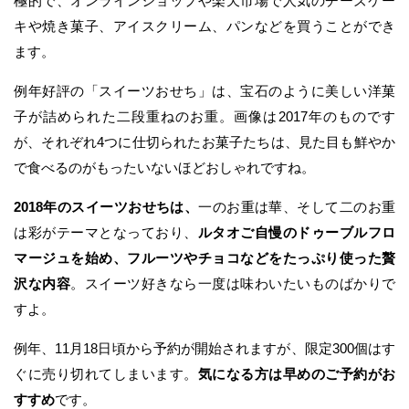
極的で、オンラインショップや楽天市場で人気のチーズケー
キや焼き菓子、アイスクリーム、パンなどを買うことができ
ます。
例年好評の「スイーツおせち」は、宝石のように美しい洋菓
子が詰められた二段重ねのお重。画像は2017年のものです
が、それぞれ4つに仕切られたお菓子たちは、見た目も鮮やか
で食べるのがもったいないほどおしゃれですね。
2018年のスイーツおせちは、
一のお重は華、そして二のお重
は彩がテーマとなっており、
ルタオご自慢のドゥーブルフロ
マージュを始め、フルーツやチョコなどをたっぷり使った贅
沢な内容
。スイーツ好きなら一度は味わいたいものばかりで
すよ。
例年、11月18日頃から予約が開始されますが、限定300個はす
ぐに売り切れてしまいます。
気になる方は早めのご予約がお
すすめ
です。