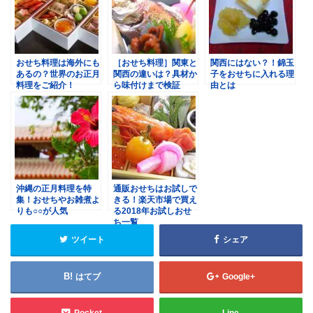
おせち料理は海外にも
［おせち料理］関東と
関西にはない？！錦玉
あるの？世界のお正月
関西の違いは？具材か
子をおせちに入れる理
料理をご紹介！
ら味付けまで検証
由とは
沖縄の正月料理を特
通販おせちはお試しで
集！おせちやお雑煮よ
きる！楽天市場で買え
りも○○が人気
る2018年お試しおせ
ち一覧
ツイート
シェア
はてブ
Google+