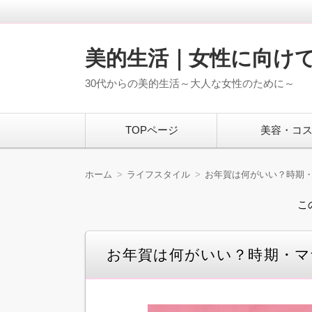
美的生活｜女性に向け
30代からの美的生活～大人な女性のために～
コ
TOPページ
美容・コ
ン
テ
ン
ツ
ホーム
ライフスタイル
お年賀は何がいい？時期
へ
移
こ
動
お年賀は何がいい？時期・マ