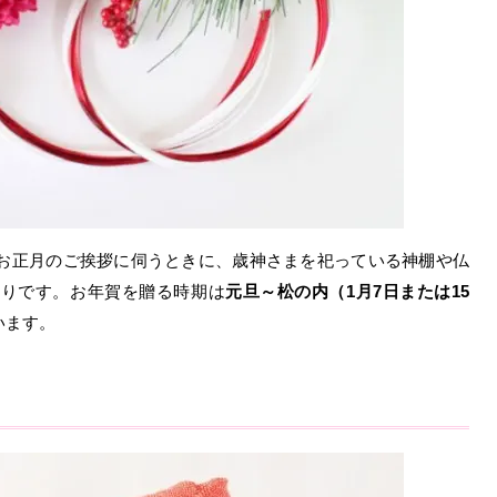
お正月のご挨拶に伺うときに、歳神さまを祀っている神棚や仏
まりです。お年賀を贈る時期は
元旦～松の内（1月7日または15
います。