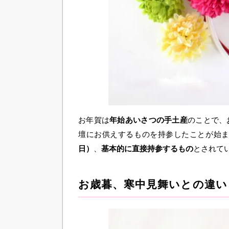
お年賀は
年始あいさつの手土産
のことで、
壇にお供えするものを持参したことが始
日）
、
基本的に直接持参するもの
とされて
お歳暮、寒中見舞いとの違い