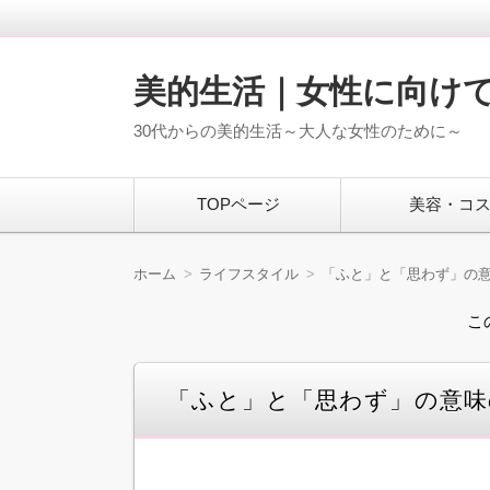
美的生活｜女性に向け
30代からの美的生活～大人な女性のために～
コ
TOPページ
美容・コ
ン
テ
ン
ツ
ホーム
ライフスタイル
「ふと」と「思わず」の
へ
移
こ
動
「ふと」と「思わず」の意味