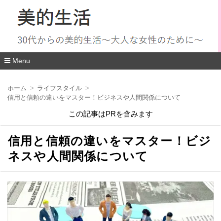
Menu
コ
ン
ホーム
ライフスタイル
テ
信用と信頼の違いをマスター！ビジネスや人間関係について
ン
ツ
この記事はPRを含みます
へ
移
動
信用と信頼の違いをマスター！ビジ
ネスや人間関係について