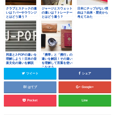
クラブとスナックの違
ジャージとスウェット
日本にチップがない理
いは？バーやラウンジ
の違いは？トレーナー
由は？由来・歴史から
とはどう違う？
とはどう違う？
考えてみた
邦楽とJ-POPの違いを
「携帯」と「携行」の
理解しよう！日本の音
違いを解説！その違い
楽文化の違いを解説
を理解して言葉を使い
こなそう
ツイート
シェア
はてブ
Google+
Pocket
Line