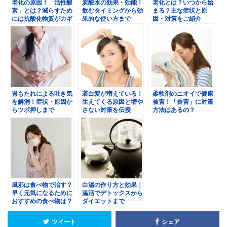
老化の原因！「活性酸
炭酸水の効果・効能！
老化とは？いつから始
素」とは？減らすため
飲むタイミングから効
まる？主な症状と原
には抗酸化物質がカギ
果的な使い方まで
因・対策をご紹介
胃もたれによる吐き気
若白髪が増えている！
柔軟剤のニオイで健康
を解消！症状・原因か
生えてくる原因と増や
被害！「香害」に対策
らツボ押しまで
さない対策を伝授
方法はあるの？
風邪は食べ物で治す？
白湯の作り方と効果｜
早く元気になるために
温活でデトックスから
おすすめの食べ物は？
ダイエットまで
ツイート
シェア