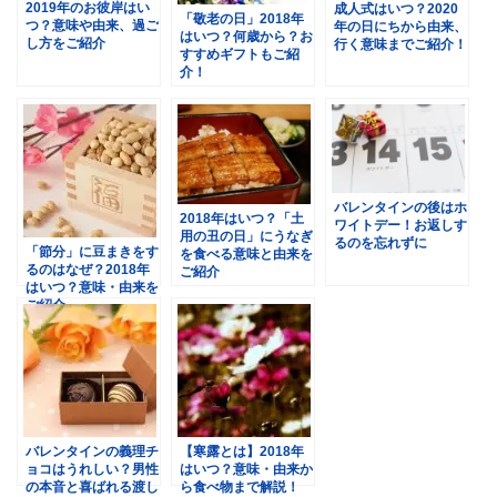
2019年のお彼岸はい
成人式はいつ？2020
「敬老の日」2018年
つ？意味や由来、過ご
年の日にちから由来、
はいつ？何歳から？お
し方をご紹介
行く意味までご紹介！
すすめギフトもご紹
介！
バレンタインの後はホ
2018年はいつ？「土
ワイトデー！お返しす
用の丑の日」にうなぎ
るのを忘れずに
「節分」に豆まきをす
を食べる意味と由来を
るのはなぜ？2018年
ご紹介
はいつ？意味・由来を
ご紹介
バレンタインの義理チ
【寒露とは】2018年
ョコはうれしい？男性
はいつ？意味・由来か
の本音と喜ばれる渡し
ら食べ物まで解説！