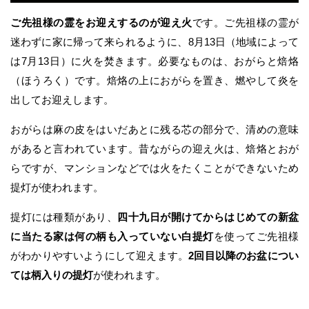
ご先祖様の霊をお迎えするのが迎え火
です。ご先祖様の霊が
迷わずに家に帰って来られるように、8月13日（地域によって
は7月13日）に火を焚きます。必要なものは、おがらと焙烙
（ほうろく）です。焙烙の上におがらを置き、燃やして炎を
出してお迎えします。
おがらは麻の皮をはいだあとに残る芯の部分で、清めの意味
があると言われています。昔ながらの迎え火は、焙烙とおが
らですが、マンションなどでは火をたくことができないため
提灯が使われます。
提灯には種類があり、
四十九日が開けてからはじめての新盆
に当たる家は何の柄も入っていない白提灯
を使ってご先祖様
がわかりやすいようにして迎えます。
2回目以降のお盆につい
ては柄入りの提灯
が使われます。