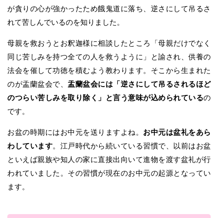
が貪りの心が強かったため餓鬼道に落ち、逆さにして吊るさ
れて苦しんでいるのを知りました。
母親を救おうとお釈迦様に相談したところ「母親だけでなく
同じ苦しみを持つ全ての人を救うように」と諭され、供養の
法会を催して功徳を積むよう教わります。そこから生まれた
のが盂蘭盆会で、
盂蘭盆会には「逆さにして吊るされるほど
のつらい苦しみを取り除く」と言う意味が込められている
の
です。
お盆の時期にはお中元を送りますよね。
お中元は盆礼をあら
わしています
。江戸時代から続いている習慣で、以前はお盆
といえば親族や知人の家に直接出向いて進物を渡す盆礼が行
われていました。その習慣が現在のお中元の起源となってい
ます。