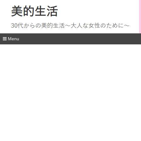
Menu
コ
ン
テ
ン
ツ
へ
移
動