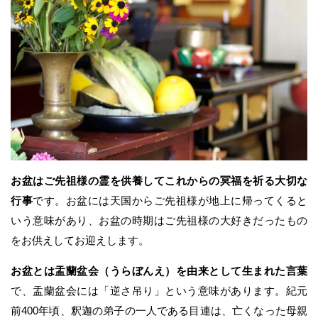
お盆はご先祖様の霊を供養してこれからの冥福を祈る大切な
行事
です。お盆には天国からご先祖様が地上に帰ってくると
いう意味があり、お盆の時期はご先祖様の大好きだったもの
をお供えしてお迎えします。
お盆とは盂蘭盆会（うらぼんえ）を由来として生まれた言葉
で、盂蘭盆会には「逆さ吊り」という意味があります。紀元
前400年頃、釈迦の弟子の一人である目連は、亡くなった母親