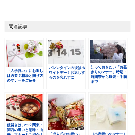
関連記事
知っておきたい「お墓
バレンタインの後はホ
「入学祝い」にお返し
参りのマナー」時期・
ワイトデー！お返しす
は必要？相場と贈り方
時間帯から服装・手順
るのを忘れずに
のマナーをご紹介
まで
鏡開きはいつ？関東・
関西の違いと意味・由
「成人式のお祝い」
［出産祝いのマナー］
来、マナーをご紹介！