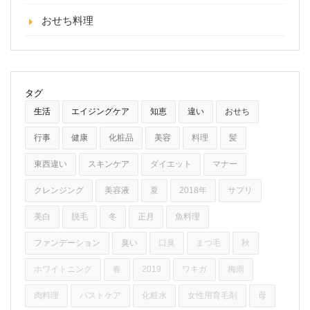
おせち料理
タグ
生活
エイジングケア
知恵
違い
おせち
行事
健康
化粧品
美容
料理
髪
東西違い
スキンケア
ダイエット
マナー
クレンジング
美容液
夏
2018年
サプリ
美白
脱毛
冬
正月
魚料理
ファンデーション
臭い
口臭
まつ毛
秋
ホワイトニング
春
2019
ワキガ
梅雨
肉料理
バストケア
化粧水
女性用育毛剤
母