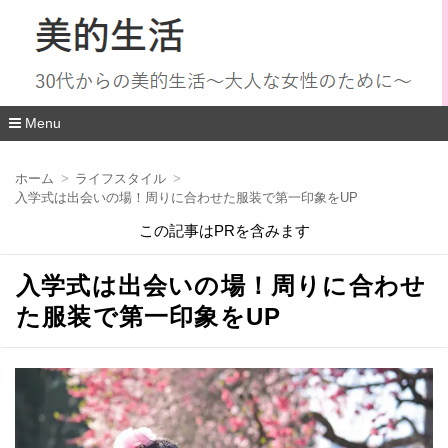
Menu
コ
ン
ホーム
ライフスタイル
テ
入学式は出会いの場！周りに合わせた服装で第一印象をUP
ン
ツ
この記事はPRを含みます
へ
移
動
入学式は出会いの場！周りに合わせ
た服装で第一印象をUP