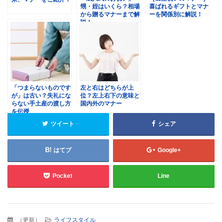
甥・姪はいくら？相場
喜ばれるギフトとマナ
から贈るマナーまで解
ーを関係別に解説！
説！
「つまらないものです
左と右はどちらが上
が」は古い？失礼にな
位？左上右下の意味と
らない手土産の渡し方
国内外のマナー
を伝授
ツイート
シェア
はてブ
Google+
Pocket
Line
（
更新
）
ライフスタイル