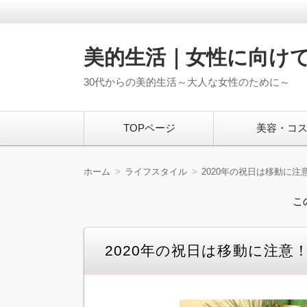
美的生活｜女性に向け
30代からの美的生活～大人な女性のために～
コ
TOPページ
美容・コ
ン
テ
ン
ツ
ホーム
ライフスタイル
2020年の祝日は移動に
へ
移
こ
動
2020年の祝日は移動に注