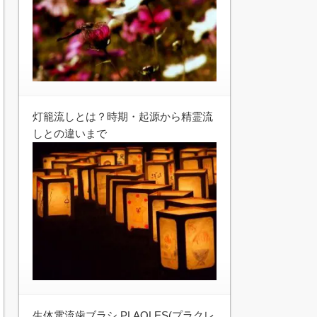
灯籠流しとは？時期・起源から精霊流
しとの違いまで
生体電流歯ブラシ PLAQLES(プラクレ