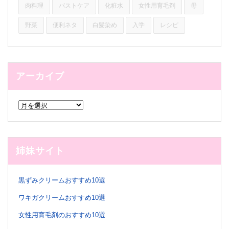
肉料理
バストケア
化粧水
女性用育毛剤
母
野菜
便利ネタ
白髪染め
入学
レシピ
アーカイブ
ア
ー
カ
イ
ブ
姉妹サイト
黒ずみクリームおすすめ10選
ワキガクリームおすすめ10選
女性用育毛剤のおすすめ10選