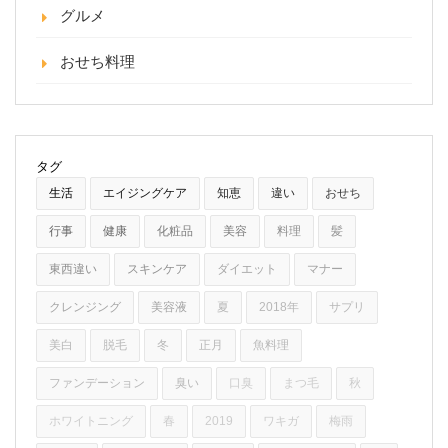
グルメ
おせち料理
タグ
生活
エイジングケア
知恵
違い
おせち
行事
健康
化粧品
美容
料理
髪
東西違い
スキンケア
ダイエット
マナー
クレンジング
美容液
夏
2018年
サプリ
美白
脱毛
冬
正月
魚料理
ファンデーション
臭い
口臭
まつ毛
秋
ホワイトニング
春
2019
ワキガ
梅雨