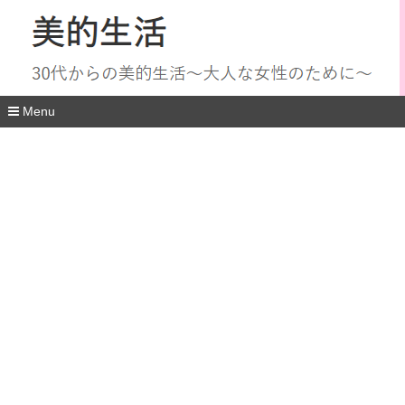
Menu
コ
ン
テ
ン
ツ
へ
移
動