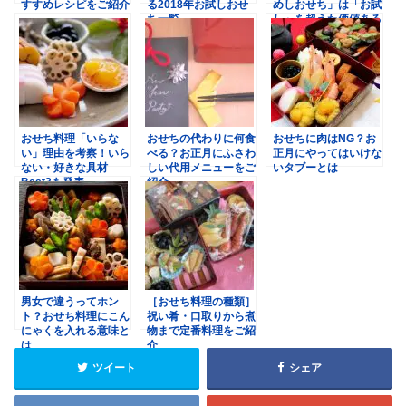
すすめレシピをご紹介
る2018年お試しおせ
めしおせち」は「お試
ち一覧
し」を超えた価値ある
一品
おせち料理「いらな
おせちの代わりに何食
おせちに肉はNG？お
い」理由を考察！いら
べる？お正月にふさわ
正月にやってはいけな
ない・好きな具材
しい代用メニューをご
いタブーとは
Best3も発表
紹介
男女で違うってホン
［おせち料理の種類］
ト？おせち料理にこん
祝い肴・口取りから煮
にゃくを入れる意味と
物まで定番料理をご紹
は
介
ツイート
シェア