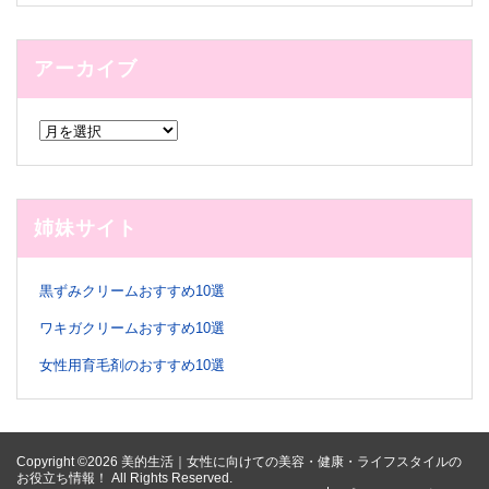
アーカイブ
ア
ー
カ
イ
ブ
姉妹サイト
黒ずみクリームおすすめ10選
ワキガクリームおすすめ10選
女性用育毛剤のおすすめ10選
Copyright ©2026 美的生活｜女性に向けての美容・健康・ライフスタイルの
お役立ち情報！ All Rights Reserved.