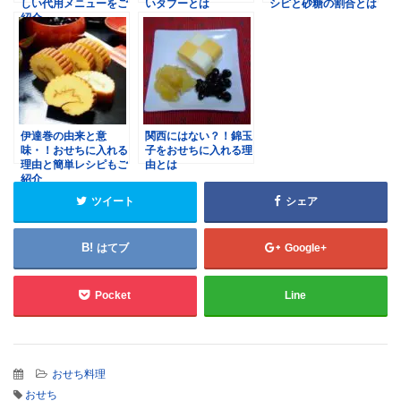
しい代用メニューをご
いタブーとは
シピと砂糖の割合とは
紹介
伊達巻の由来と意
関西にはない？！錦玉
味・！おせちに入れる
子をおせちに入れる理
理由と簡単レシピもご
由とは
紹介
ツイート
シェア
はてブ
Google+
Pocket
Line
おせち料理
おせち