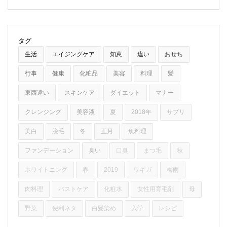
タグ
生活
エイジングケア
知恵
違い
おせち
行事
健康
化粧品
美容
料理
髪
東西違い
スキンケア
ダイエット
マナー
クレンジング
美容液
夏
2018年
サプリ
美白
脱毛
冬
正月
魚料理
ファンデーション
臭い
口臭
まつ毛
秋
ホワイトニング
春
2019
ワキガ
梅雨
肉料理
バストケア
化粧水
女性用育毛剤
母
野菜
便利ネタ
白髪染め
入学
レシピ