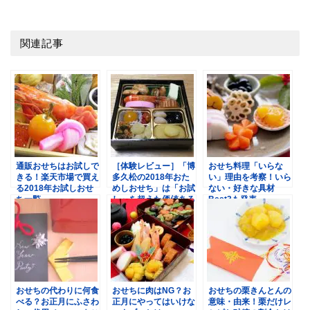
関連記事
通販おせちはお試しで
［体験レビュー］「博
おせち料理「いらな
きる！楽天市場で買え
多久松の2018年おた
い」理由を考察！いら
る2018年お試しおせ
めしおせち」は「お試
ない・好きな具材
ち一覧
し」を超えた価値ある
Best3も発表
一品
おせちの代わりに何食
おせちに肉はNG？お
おせちの栗きんとんの
べる？お正月にふさわ
正月にやってはいけな
意味・由来！栗だけレ