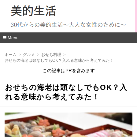
Menu
コ
ン
ホーム
グルメ
おせち料理
テ
おせちの海老は頭なしでもOK？入れる意味から考えてみた！
ン
ツ
この記事はPRを含みます
へ
移
動
おせちの海老は頭なしでもOK？入
れる意味から考えてみた！